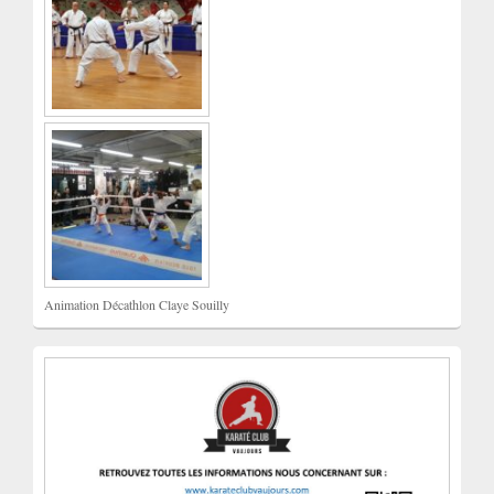
Animation Décathlon Claye Souilly