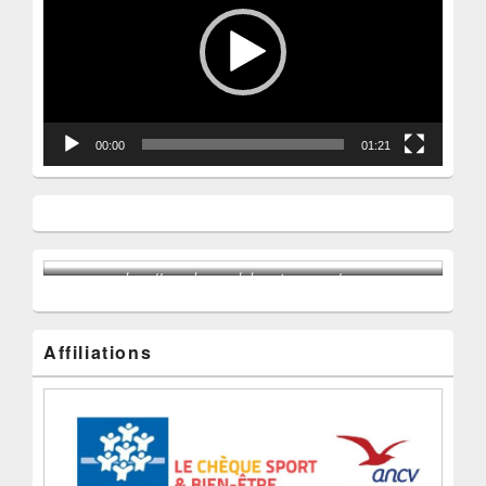
00:00
01:21
http://www.karateclubvaujours.com/wp-
content/uploads/2023/05/FETE-COMMUNALE-2023-1.mp4
Affiliations