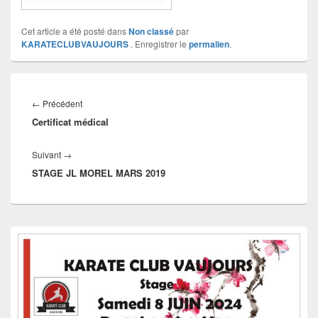
Cet article a été posté dans
Non classé
par
KARATECLUBVAUJOURS
. Enregistrer le
permalien
.
Navigation
de
Article
←
Précédent
l’article
Certificat médical
précédent :
Article
Suivant
→
STAGE JL MOREL MARS 2019
suivant :
Zone
principale
de
widget
pour
la
barre