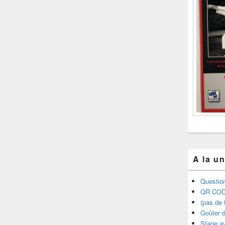
A la u
Question
QR COD
(pas de t
Goûter d
Stage a