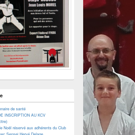
ne
naire de santé
E INSCRIPTION AU KCV
itre)
e Noël réservé aux adhérents du Club
vec Sensei Hervé Delage