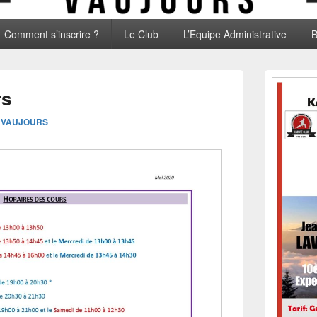
Comment s’inscrire ?
Le Club
L’Equipe Administrative
B
Zone
principale
rs
de
widget
BVAUJOURS
pour
la
barre
latérale