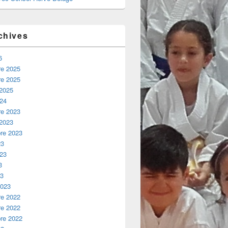
chives
6
e 2025
e 2025
 2025
024
e 2023
 2023
re 2023
23
023
3
23
2023
e 2022
e 2022
re 2022