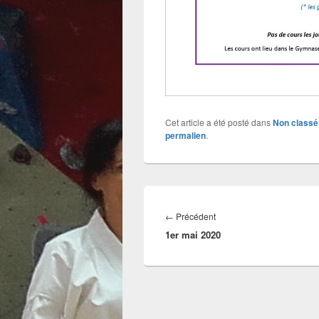
Cet article a été posté dans
Non classé
permalien
.
Navigation
de
Article
←
Précédent
l’article
1er mai 2020
précédent :