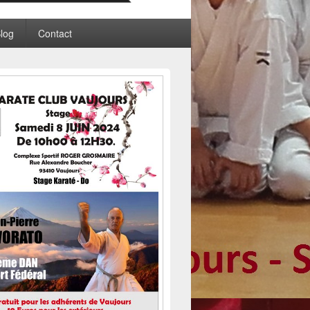
log
Contact