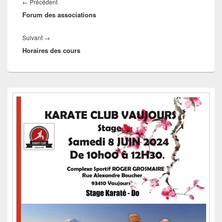
de
Article
←
Précédent
l’article
Forum des associations
précédent :
Article
Suivant
→
Horaires des cours
suivant :
Zone
principale
de
widget
pour
la
barre
latérale