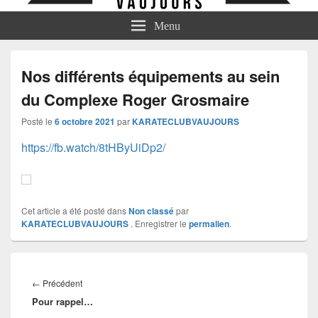
Menu
Nos différents équipements au sein
du Complexe Roger Grosmaire
Posté le
6 octobre 2021
par
KARATECLUBVAUJOURS
https://fb.watch/8tHByUiDp2/
Cet article a été posté dans
Non classé
par
KARATECLUBVAUJOURS
. Enregistrer le
permalien
.
Navigation
de
Article
←
Précédent
l’article
Pour rappel…
précédent :