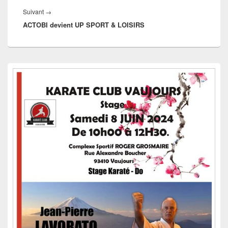
Article
Suivant
→
ACTOBI devient UP SPORT & LOISIRS
suivant :
Zone
principale
de
widget
pour
la
barre
latérale