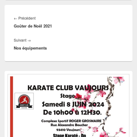
Navigation
de
Article
←
Précédent
l’article
Goûter de Noël 2021
précédent :
Article
Suivant
→
Nos équipements
suivant :
Zone
principale
de
widget
pour
la
barre
latérale