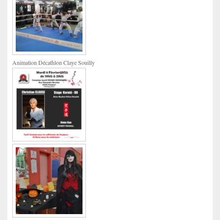
Animation Décathlon Claye Souilly