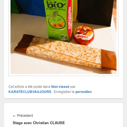
Cet article a été posté dans
Non classé
par
KARATECLUBVAUJOURS
. Enregistrer le
permalien
.
Navigation
de
Article
←
Précédent
l’article
Stage avec Christian CLAUSE
précédent :