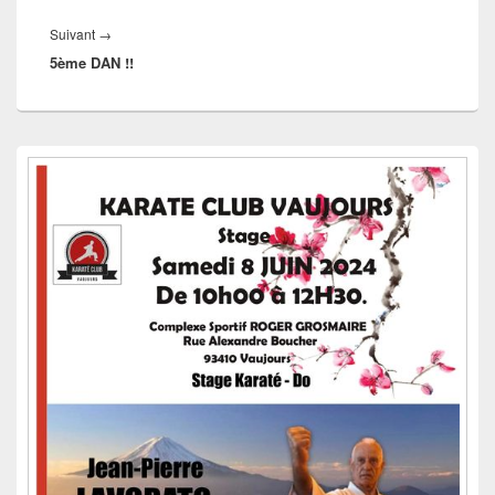
Article
Suivant
→
5ème DAN !!
suivant :
Zone
principale
de
widget
pour
la
barre
latérale