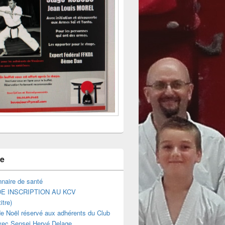
ne
naire de santé
E INSCRIPTION AU KCV
itre)
e Noël réservé aux adhérents du Club
vec Sensei Hervé Delage