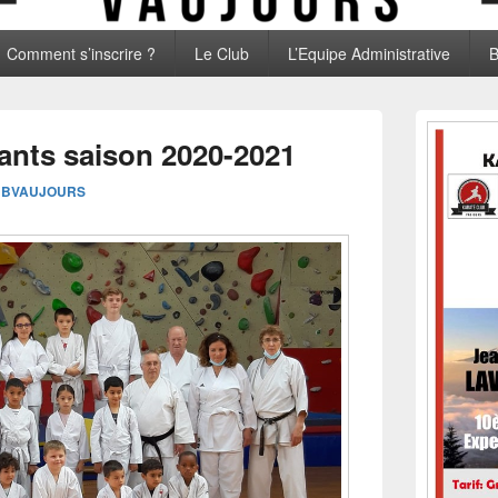
Comment s’inscrire ?
Le Club
L’Equipe Administrative
B
Zone
principale
ants saison 2020-2021
de
widget
UBVAUJOURS
pour
la
barre
latérale