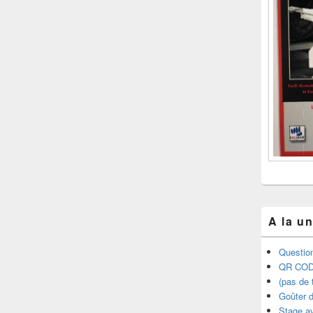
A la u
Question
QR COD
(pas de t
Goûter d
Stage a