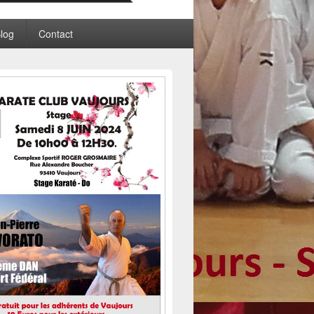
log
Contact