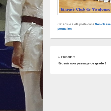
Cet article a été posté dans
Non classé
permalien
.
Navigation
de
Article
←
Précédent
l’article
Réussir son passage de grade !
précédent :