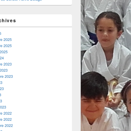
chives
6
e 2025
e 2025
 2025
024
e 2023
 2023
re 2023
23
023
3
23
2023
e 2022
e 2022
re 2022