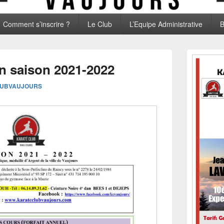
Comment s’inscrire ?
Le Club
L’Equipe Administrative
B
Zone
principale
on saison 2021-2022
de
widget
LUBVAUJOURS
pour
la
barre
latérale