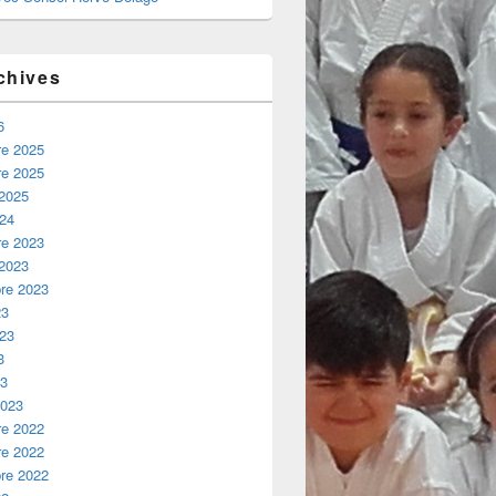
chives
6
e 2025
e 2025
 2025
024
e 2023
 2023
re 2023
23
023
3
23
2023
e 2022
e 2022
re 2022