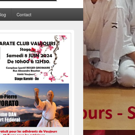
log
Contact