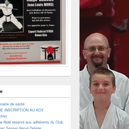
ne
naire de santé
E INSCRIPTION AU KCV
itre)
e Noël réservé aux adhérents du Club
vec Sensei Hervé Delage