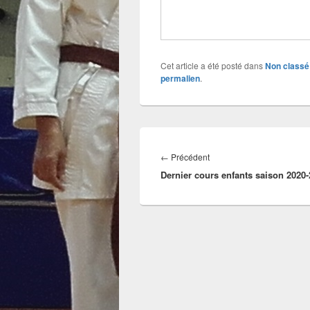
Cet article a été posté dans
Non classé
permalien
.
Navigation
de
Article
←
Précédent
l’article
Dernier cours enfants saison 2020
précédent :