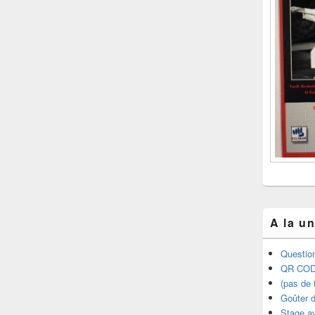
A la u
Question
QR COD
(pas de t
Goûter d
Stage a