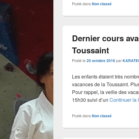
Posté dans
Non classé
Dernier cours ava
Toussaint
Posté le
20 octobre 2016
par
KARATE
Les enfants étaient très nombr
vacances de la Toussaint. Plus
Pour rappel, la veille des vac
15h30 suivi d’un
Continuer la 
Posté dans
Non classé