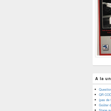
A la u
Question
QR COD
(pas de t
Goûter d
Stage a