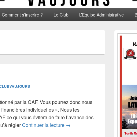
Comment s’inscrire ?
Le Club
L’Equipe Administrative
B
Zone
principale
de
widget
pour
la
barre
latérale
CLUBVAUJOURS
tionné par la CAF. Vous pourrez donc nous
 financières individuelles ». Nous les
 ce qui vous évitera de faire l’avance des
CAF
qu’à régler
Continuer la lecture
→