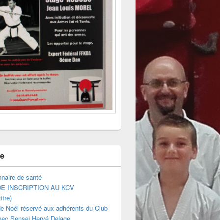
ne
naire de santé
E INSCRIPTION AU KCV
itre)
e Noël réservé aux adhérents du Club
vec Sensei Hervé Delage