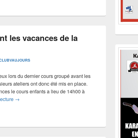
nt les vacances de la
CLUBVAUJOURS
eux lors du dernier cours groupé avant les
ieurs ateliers ont donc été mis en place.
ances le cours enfants a lieu de 14h00 à
Dernier cours avant les vacances de la Toussaint
lecture
→