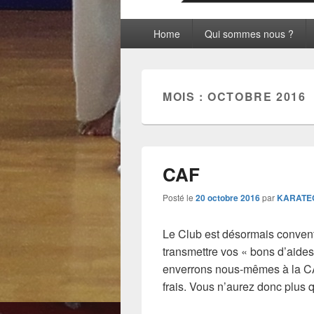
Menu
Home
Qui sommes nous ?
principal
MOIS :
OCTOBRE 2016
CAF
Posté le
20 octobre 2016
par
KARATE
Le Club est désormais conven
transmettre vos « bons d’aides
enverrons nous-mêmes à la CAF
frais. Vous n’aurez donc plus 