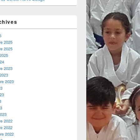
chives
6
e 2025
e 2025
 2025
024
e 2023
 2023
re 2023
23
023
3
23
2023
e 2022
e 2022
re 2022