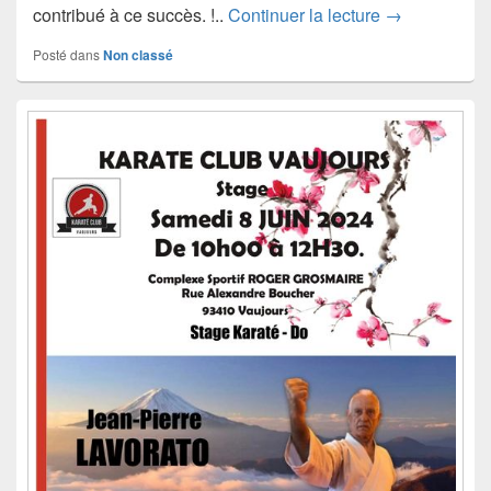
5ème DAN !!
contribué à ce succès. !..
Continuer la lecture
→
Posté dans
Non classé
Zone
principale
de
widget
pour
la
barre
latérale