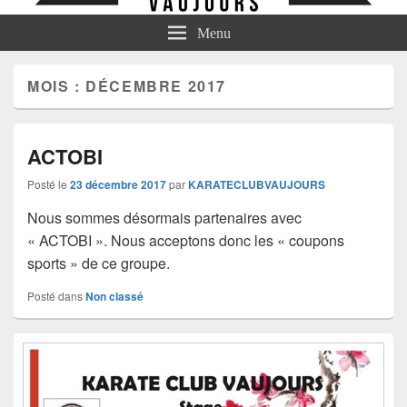
Menu
MOIS :
DÉCEMBRE 2017
ACTOBI
Posté le
23 décembre 2017
par
KARATECLUBVAUJOURS
Nous sommes désormais partenaires avec
« ACTOBI ». Nous acceptons donc les « coupons
sports » de ce groupe.
Posté dans
Non classé
Zone
principale
de
widget
pour