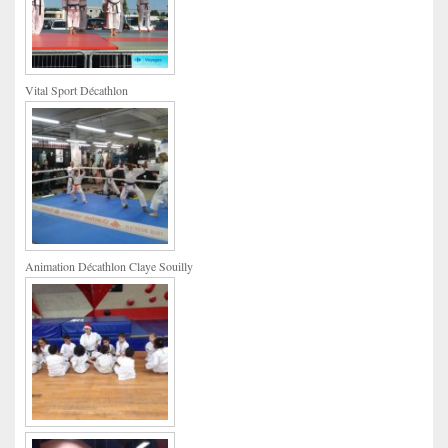
Vital Sport Décathlon
Animation Décathlon Claye Souilly