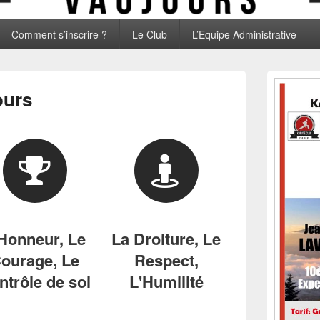
Comment s’inscrire ?
Le Club
L’Equipe Administrative
Zone
principale
ours
de
widget
pour
la
barre
latérale
Honneur, Le
La Droiture, Le
ourage, Le
Respect,
ntrôle de soi
L'Humilité