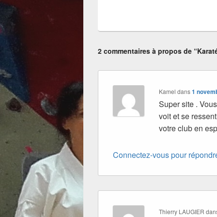
2 commentaires à propos de “Karat
Kamel
dans
1 novemb
Super site . Vou
voit et se ressen
votre club en esp
Connectez-vous pour répondr
Thierry LAUGIER
dan