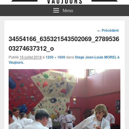
Menu
Navigation
← Précédent
dans
34554166_635321543502069_2789536
les
03274637312_o
images
Publié
16 juillet 2018
à
1200 × 1600
dans
Stage Jean-Louis MOREL à
Vaujours.