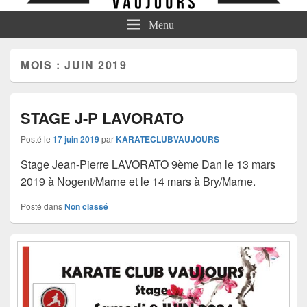
Menu
MOIS :
JUIN 2019
STAGE J-P LAVORATO
Posté le
17 juin 2019
par
KARATECLUBVAUJOURS
Stage Jean-Pierre LAVORATO 9ème Dan le 13 mars
2019 à Nogent/Marne et le 14 mars à Bry/Marne.
Posté dans
Non classé
Zone
principale
de
widget
pour
la