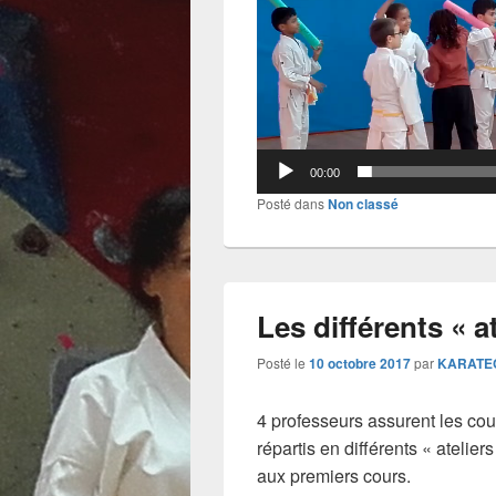
00:00
Posté dans
Non classé
Les différents « at
Posté le
10 octobre 2017
par
KARATE
4 professeurs assurent les cou
répartis en différents « atelier
aux premiers cours.