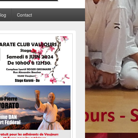
log
Contact