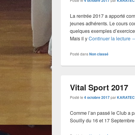
Posté le
4 octobre 2017
par
KARATEC
La rentrée 2017 a apporté co
jeunes adhérents. Le cours com
quelques exemples d’exercices
R
Mais il y
Continuer la lecture
Posté dans
Non classé
Vital Sport 2017
Posté le
4 octobre 2017
par
KARATEC
Comme l’an passé le Club a pa
Souilly du 16 et 17 Septembre