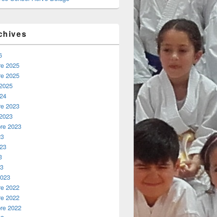
chives
6
e 2025
e 2025
 2025
024
e 2023
 2023
re 2023
23
023
3
23
2023
e 2022
e 2022
re 2022