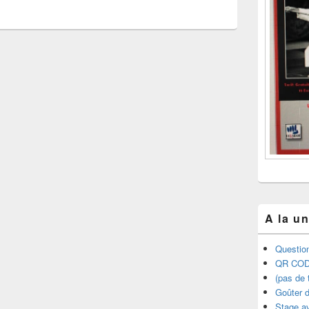
A la u
Question
QR COD
(pas de t
Goûter d
Stage a