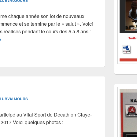
LUBVAUJOURS
mme chaque année son lot de nouveaux
mence et se termine par le « salut ». Voici
 réalisés pendant le cours des 5 à 8 ans :
entrée saison 2017/2018
→
LUBVAUJOURS
rticipé au Vital Sport de Décathlon Claye-
 2017 Voici quelques photos :