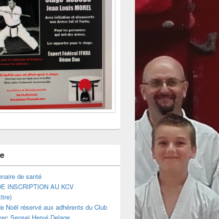
ne
naire de santé
E INSCRIPTION AU KCV
itre)
e Noël réservé aux adhérents du Club
vec Sensei Hervé Delage