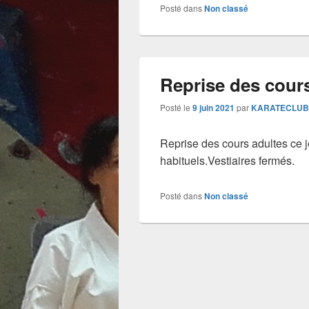
Posté dans
Non classé
Reprise des cours
Posté le
9 juin 2021
par
KARATECLUB
Reprise des cours adultes ce je
habituels.Vestiaires fermés.
Posté dans
Non classé