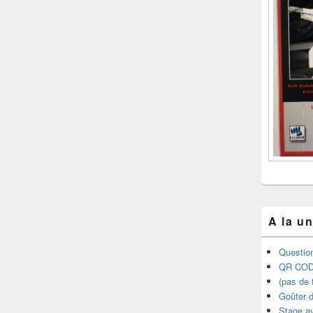
A la u
Question
QR COD
(pas de t
Goûter d
Stage a