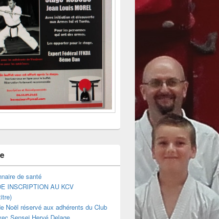
ne
naire de santé
E INSCRIPTION AU KCV
itre)
e Noël réservé aux adhérents du Club
vec Sensei Hervé Delage