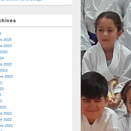
chives
6
e 2025
e 2025
 2025
024
e 2023
 2023
re 2023
23
023
3
23
2023
e 2022
e 2022
re 2022