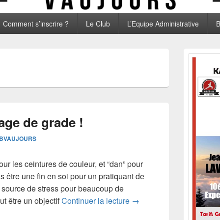
Comment s’inscrire ?
Le Club
L’Equipe Administrative
B
Zone
principale
de
widget
pour
la
barre
latérale
age de grade !
BVAUJOURS
our les ceintures de couleur, et “dan” pour
as être une fin en soi pour un pratiquant de
e source de stress pour beaucoup de
Réussir son passage de g
t être un objectif
Continuer la lecture
→