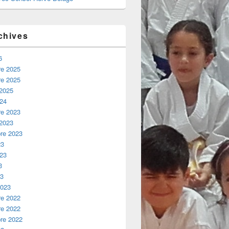
chives
6
e 2025
e 2025
 2025
024
e 2023
 2023
re 2023
23
023
3
23
2023
e 2022
e 2022
re 2022