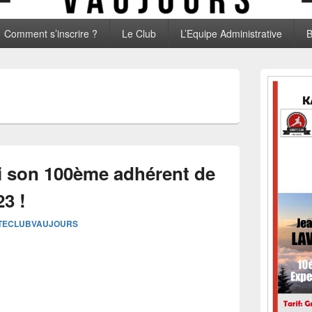
Comment s’inscrire ?
Le Club
L’Equipe Administrative
B
Zone
principale
2
de
widget
pour
la
barre
latérale
li son 100ème adhérent de
23 !
TECLUBVAUJOURS