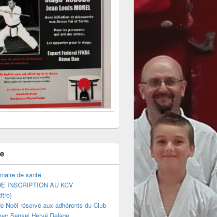
ne
naire de santé
E INSCRIPTION AU KCV
itre)
e Noël réservé aux adhérents du Club
vec Sensei Hervé Delage