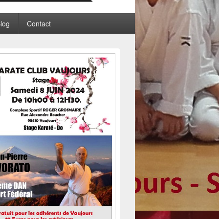
log
Contact