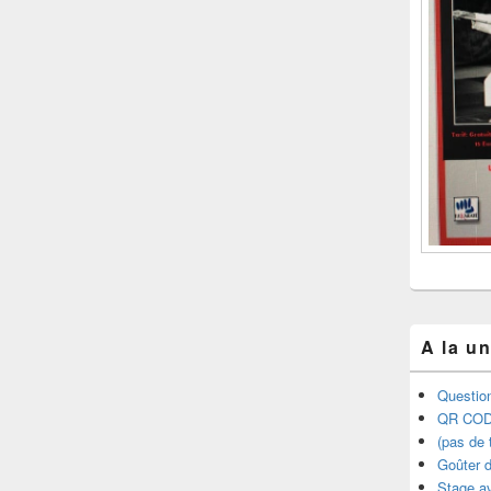
A la u
Question
QR COD
(pas de t
Goûter d
Stage a